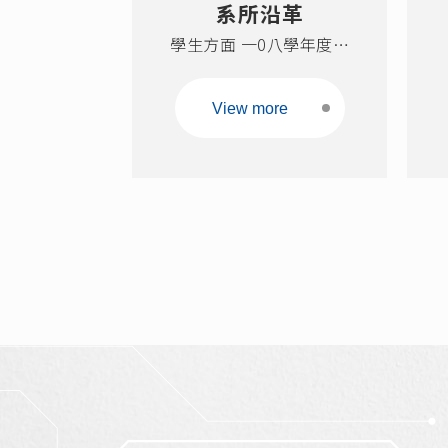
系所沿革
程的設計、施作、與優
學生方面 一0八學年度第
化。本系具充沛研究能
二學期在校生人數如下
量，強調學習與產業應用
表，大學部二年制學生共5
之連結。教學部份兼顧基
View more
名，四年制學生共430名，
礎理論與專業技能知識，
研究所碩士生共263名，博
並提供學生實際動手作之
士生共61名，其中含外籍
實務課程、暑期實習、與
碩士生35名，以及外籍博
整學期的實習等機會。本
士生47名。
系積極推動國際化，提供
大學部以及研究所英語課
程、與國際化學習環境，
以培育具有宏觀視野的化
學工程專業人材。