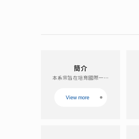
簡介
本系宗旨在培育國際一流
的化學工程研發及技術人
才，暨進行尖端創新之研
View more
究。本系教師之研究專長
包含分子科學與工程、界
面科學及奈米技術、光電
與能源技術、清潔生產技
術等領域，涵蓋產品與製