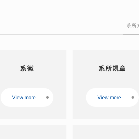
博士班口試作業流
校
程
班
系所
Offic
離
系徽
系所規章
View more
View more