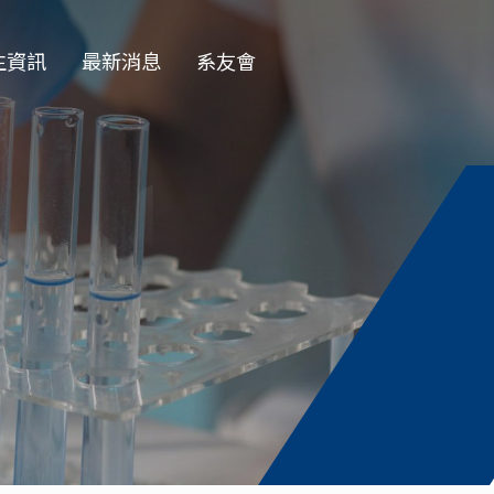
生資訊
最新消息
系友會
EN
學部
一般公告
學會
徵才公告
士班
榮譽榜
士班
演講公告
授收受碩班
活動花絮
資訊
獎學金公告
論文口試
務專題