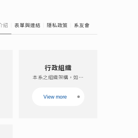
外實習
級導師
介紹
表單與連結
隱私政策
系友會
e Hours
校作業
行政組織
本系之組織架構，如下
圖，本系系務會議為系務
議決最高機關，並分設教
View more
師評審委員會、諮議委員
會、規劃委員會，其中，
規劃委員會下設置課程規
劃小組、學生事務小組、
儀器使用暨規劃小組、環