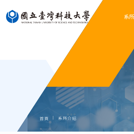
系
系
行
系
歷屆
系所介紹
首頁
歷屆系