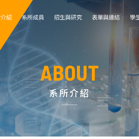
所介紹
系所成員
招生與研究
表單與連結
學
簡介
專任教師
大學部招生
教職員登入
大
系徽
專案教師
研究所招生 
教師類表單
系
ABOUT
所規章
職員 
特色實驗室
學生類表單
碩
政組織
退休教師
儀器租借
博
系所介紹
所沿革
名譽教授
環安衛資訊 
指導教
生
系主任
化工營
榮譽講座教授
高中職生園地
碩士班口試作業流
學位
傑出校友名
程
單
實