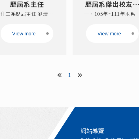
歷屆系主任
歷屆系傑出校友
化工系歷屆主任 劉清田
一、105年~111年本系
單
(民國67年~70年09月) 施
屆傑出校友名單 年份 姓
顏祥 (民國70年10月~75年
本校學歷 現職 111年 林
View more
View more
02月) 曾憲政 (民國75
成 化學工程系博士班88
年3月~78年 07月) 朱
畢業 天虹科技股份有限
義旭 (民國78年08月~80年
司執行長 108年 Felyci
07月)
Edi Soetaredjo 化學工
系博士102年畢業 印
1
尼 Widya Mandala
Catholic Univ
網站導覽