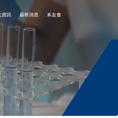
生資訊
最新消息
系友會
EN
學部
一般公告
學會
徵才公告
士班
榮譽榜
士班
演講公告
授收受碩班
活動花絮
資訊
獎學金公告
論文口試
務專題