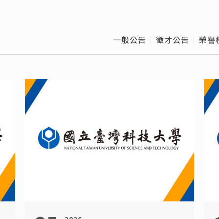
博士班口試作業流
校
程
班
一般公告
徵才公告
榮譽
Offic
離