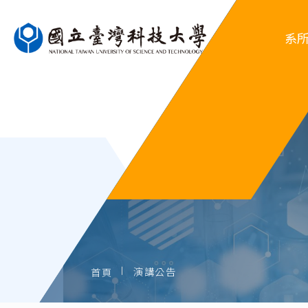
系
系
行
系
歷屆
演講公告
首頁
歷屆系