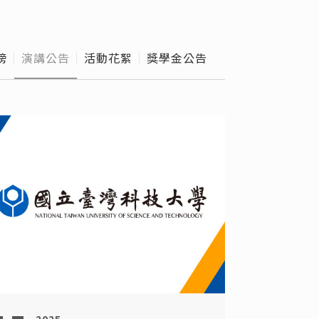
外實習
級導師
榜
演講公告
活動花絮
獎學金公告
e Hours
校作業