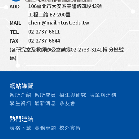
106臺北市大安區基隆路四段43號
ADD
工程二館 E2-200室
chem@mail.ntust.edu.tw
MAIL
02-2737-6611
TEL
02-2737-6644
FAX
(各研究室及教師辦公室請撥02-2733-3141轉 分機號
碼)
網站導覽
系所介紹
系所成員
招生與研究
表單與連結
學生資訊
最新消息
系友會
熱門連結
表格下載
實務專題
校外實習