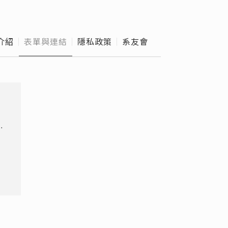
外實習
級導師
介紹
表單與連結
隱私政策
系友會
e Hours
校作業
導
T
寒
學
單
通
僱