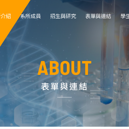
所介紹
系所成員
招生與研究
表單與連結
學
簡介
專任教師
大學部招生
教職員登入
大
系徽
專案教師
研究所招生 
教師類表單
系
ABOUT
所規章
職員 
特色實驗室
學生類表單
碩
政組織
退休教師
儀器租借
博
表單與連結
所沿革
名譽教授
環安衛資訊 
指導教
生
系主任
化工營
榮譽講座教授
高中職生園地
碩士班口試作業流
學位
傑出校友名
程
單
實