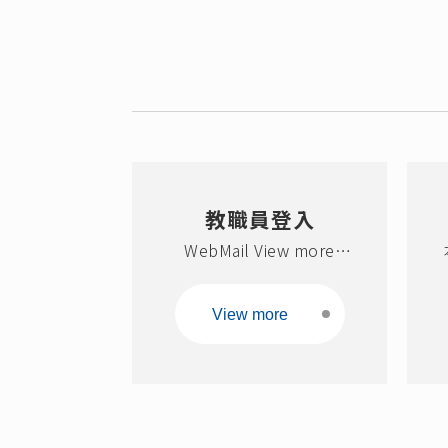
教職員登入
WebMail View more
Moodle View more 教職
員工資訊系統 View more
View more
本校徵才啟事 View more
社團活動 View more 失物
招領系統 View more 行事
曆 View more