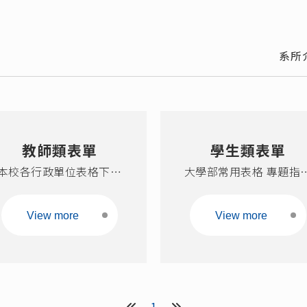
博士班口試作業流
校
程
班
系所
Offic
離
教師類表單
學生類表單
本校各行政單位表格下載
大學部常用表格 專題指
教務處 View more 人事室
同意書(中英文) PDF OD
View more 學生事務處
專題報告範本 化工系清
View more
View more
View more 會計室 View
助學金申請表 選派優秀
more 【總務處】文書組
生出國研習申請表 外系
View more 【總務處】事
(校)課程抵必修學分申請
務組 View more 【總務
_第460次系務會議修正
處】出納組 View more
過 國立臺灣科技大學勞
1