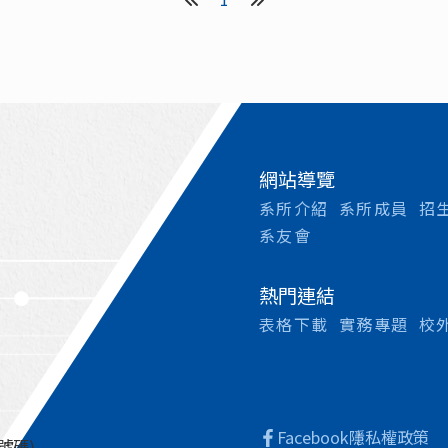
【總務處】營繕組 View
型工讀金申報表 大學部
more 【總務
外實習評分表_(2017_V2
大學部抵免學分申請書&
網站導覽
系所介紹
系所成員
招
系友會
熱門連結
表格下載
實務專題
校
Facebook
隱私權政策
號碼)