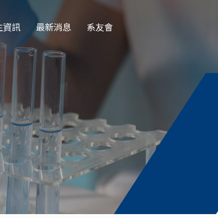
生資訊
最新消息
系友會
EN
學部
一般公告
學會
徵才公告
士班
榮譽榜
士班
演講公告
授收受碩班
活動花絮
資訊
獎學金公告
論文口試
務專題