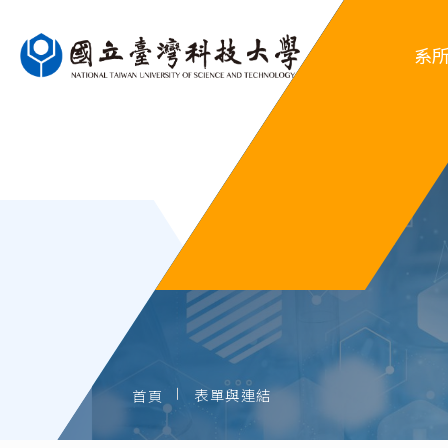
系
系
行
系
歷屆
表單與連結
首頁
歷屆系