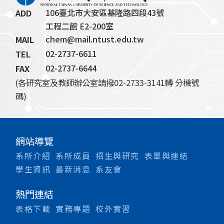
106臺北市大安區基隆路四段43號
ADD
工程二館 E2-200室
chem@mail.ntust.edu.tw
MAIL
02-2737-6611
TEL
02-2737-6644
FAX
(各研究室及教師辦公室請撥02-2733-3141轉 分機號
碼)
網站導覽
系所介紹
系所成員
招生與研究
表單與連結
學生資訊
最新消息
系友會
熱門連結
表格下載
實務專題
校外實習