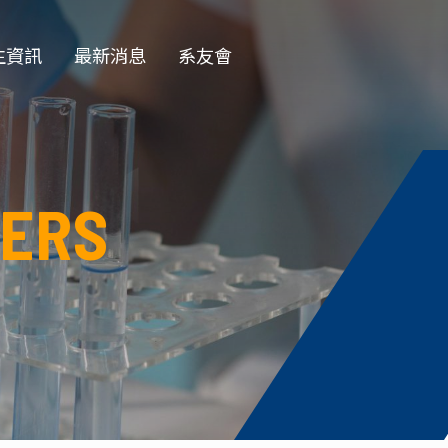
生資訊
最新消息
系友會
EN
學部
一般公告
學會
徵才公告
ERS
士班
榮譽榜
士班
演講公告
授收受碩班
活動花絮
資訊
獎學金公告
論文口試
務專題