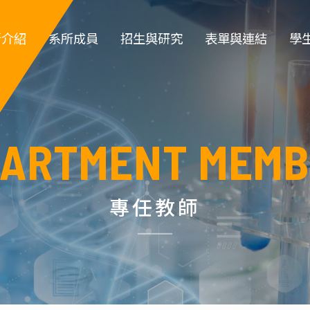
所介紹
系所成員
招生與研究
表單與連結
學
簡介
專任教師
大學部招生
教職員登入
大
系徽
專案教師
研究所招生 
教師類表單
系
PARTMENT MEMB
所規章
職員 
特色實驗室
學生類表單
碩
政組織
退休教師
儀器租借
博
專任教師
所沿革
名譽教授
環安衛資訊 
指導教
生
系主任
化工營
榮譽講座教授
高中職生園地
碩士班口試作業流
學位
傑出校友名
程
單
實