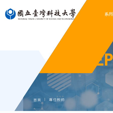
系
DE
系
行
系
歷屆
專任教師
首頁
歷屆系