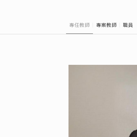
博士班口試作業流
校
程
班
專任教師
專案教師
職員 
Offic
離