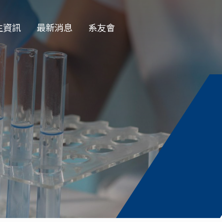
生資訊
最新消息
系友會
EN
學部
一般公告
學會
徵才公告
士班
榮譽榜
士班
演講公告
授收受碩班
活動花絮
資訊
獎學金公告
論文口試
務專題