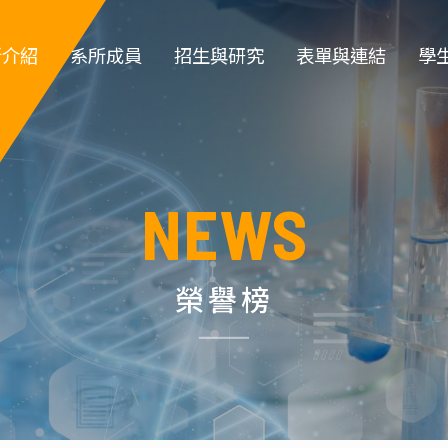
所介紹
系所成員
招生與研究
表單與連結
學
簡介
專任教師
大學部招生
教職員登入
大
系徽
專案教師
研究所招生 
教師類表單
系
NEWS
所規章
職員 
特色實驗室
學生類表單
碩
政組織
退休教師
儀器租借
博
榮譽榜
所沿革
名譽教授
環安衛資訊 
指導教
生
系主任
化工營
榮譽講座教授
高中職生園地
碩士班口試作業流
學位
傑出校友名
程
單
實