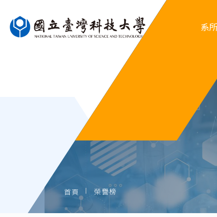
系
系
行
系
歷屆
榮譽榜
首頁
歷屆系