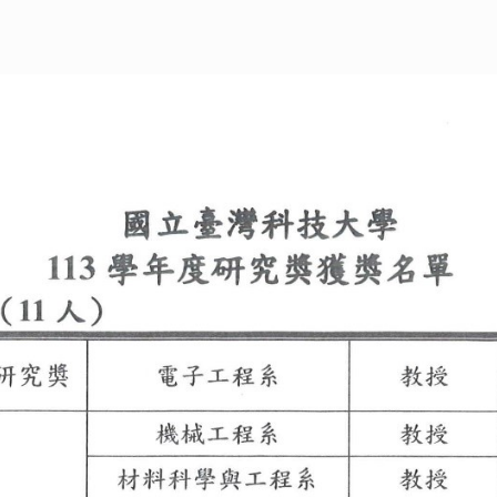
博士班口試作業流
校
程
班
Offic
離