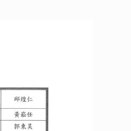
外實習
級導師
e Hours
校作業