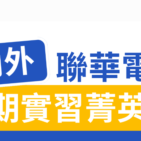
博士班口試作業流
校
程
班
Offic
離