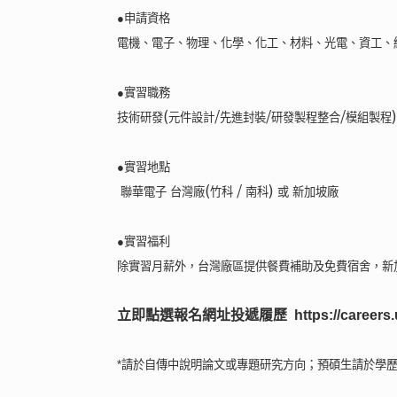
●申請資格
電機、電子、物理、化學、化工、材料、光電、資工、
●實習職務
(
/
/
/
技術研發
元件設計
先進封裝
研發製程整合
模組製程
●實習地點
(
/
)
聯華電子 台灣廠
竹科
南科
或 新加坡廠
●實習福利
除實習月薪外，台灣廠區提供餐費補助及免費宿舍，新
立即點選報名網址投遞履歷
 https://caree
*
請於自傳中說明論文或專題研究方向；預碩生請於學