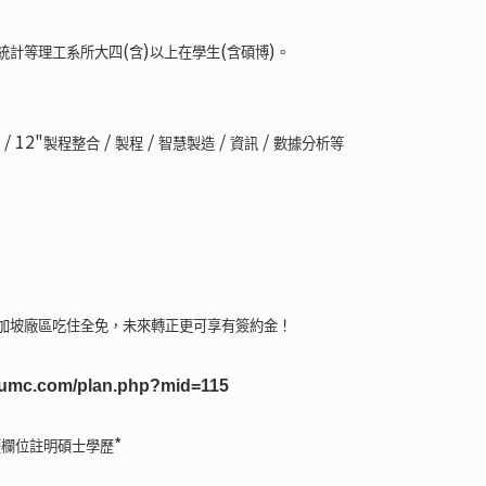
(
)
(
)
統計等理工系所大四
含
以上在學生
含碩博
。
) / 12"
/
/
/
/
製程整合
製程
智慧製造
資訊
數據分析等
加坡廠區吃住全免，未來轉正更可享有簽約金！
rs.umc.com/plan.php?mid=115
*
歷欄位註明碩士學歷