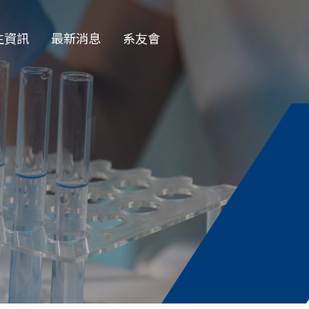
生資訊
最新消息
系友會
EN
學部
一般公告
學會
徵才公告
士班
榮譽榜
士班
演講公告
授收受碩班
活動花絮
資訊
獎學金公告
論文口試
務專題