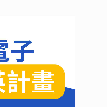
外實習
級導師
e Hours
校作業