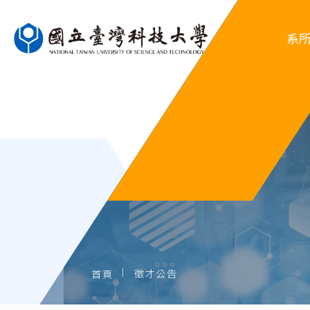
系
系
行
系
歷屆
徵才公告
首頁
歷屆系