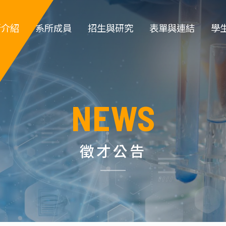
所介紹
系所成員
招生與研究
表單與連結
學
簡介
專任教師
大學部招生
教職員登入
大
系徽
專案教師
研究所招生 
教師類表單
系
NEWS
所規章
職員 
特色實驗室
學生類表單
碩
政組織
退休教師
儀器租借
博
徵才公告
所沿革
名譽教授
環安衛資訊 
指導教
生
系主任
化工營
榮譽講座教授
高中職生園地
碩士班口試作業流
學位
傑出校友名
程
單
實