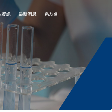
生資訊
最新消息
系友會
EN
學部
一般公告
學會
徵才公告
士班
榮譽榜
士班
演講公告
授收受碩班
活動花絮
資訊
獎學金公告
論文口試
務專題