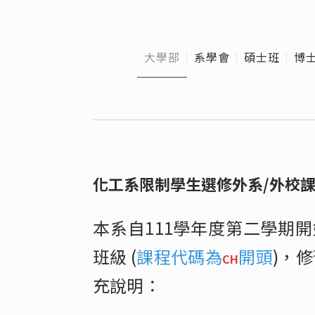
大學部
系學會
碩士班
博
化工系限制學生選修外系/外校
本系自111學年度第二學期
班級 (
課程代碼為
開頭
)，
CH
充說明：