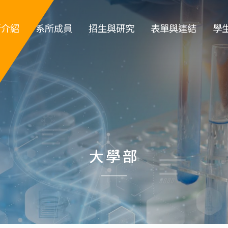
所介紹
系所成員
招生與研究
表單與連結
學
簡介
專任教師
大學部招生
教職員登入
大
系徽
專案教師
研究所招生 
教師類表單
系
所規章
職員 
特色實驗室
學生類表單
碩
政組織
退休教師
儀器租借
博
大學部
所沿革
名譽教授
環安衛資訊 
指導教
生
系主任
化工營
榮譽講座教授
高中職生園地
碩士班口試作業流
學位
傑出校友名
程
單
實