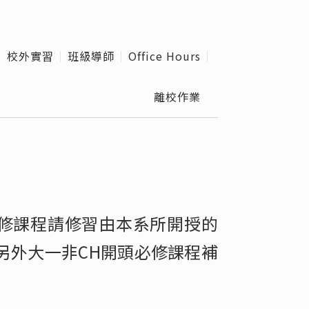
外實習
級導師
校外實習
班級導師
Office Hours
e Hours
離校作業
校作業
必修課程請修習由本系所開授的
另外大一非CH開頭必修課程補