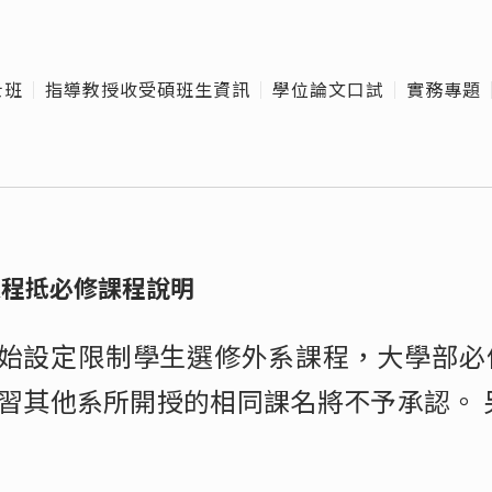
博士班口試作業流
校
程
班
士班
指導教授收受碩班生資訊
學位論文口試
實務專題
Offic
碩士班口試作業流程
離
博士班口試作業流程
課程抵必修課程說明
開始設定限制學生選修外系課程，大學部
修習其他系所開授的相同課名將不予承認。 