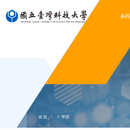
系
系
行
系
歷屆
大學部
首頁
歷屆系