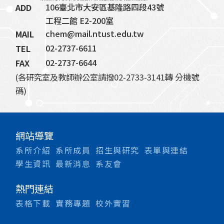
106臺北市大安區基隆路四段43號
ADD
工程二館 E2-200室
chem@mail.ntust.edu.tw
MAIL
02-2737-6611
TEL
02-2737-6644
FAX
(各研究室及教師辦公室請撥02-2733-3141轉 分機號
碼)
網站導覽
系所介紹
系所成員
招生與研究
表單與連結
學生資訊
最新消息
系友會
熱門連結
表格下載
實務專題
校外實習