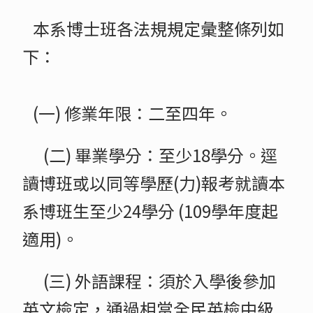
博士班
本系博士班各法規規定彙整條列如
下：
指導教授收受碩班生資訊
學位論文口試
碩士班口試作業流程
(一) 修業年限：二至四年。
博士班口試作業流程
實務專題
(二) 畢業學分：至少18學分。逕
校外實習
讀博班或以同等學歷(力)報考就讀本
班級導師
系博班生至少24學分 (109學年度起
Office Hours
適用)。
離校作業
(三) 外語課程：須於入學後參加
英文檢定，通過相當全民英檢中級