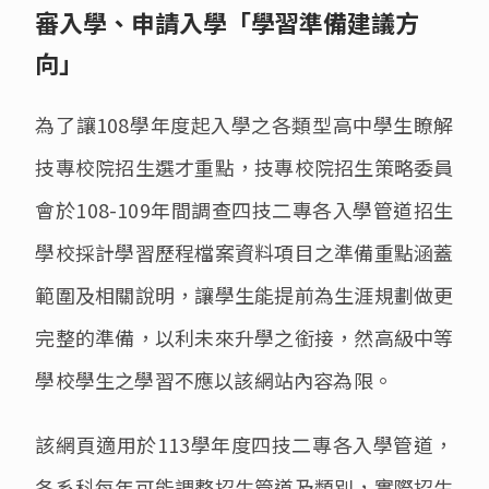
審入學、申請入學「學習準備建議方
儀器租借
向」
環安衛資訊 
為了讓108學年度起入學之各類型高中學生瞭解
高中職生園地
化工營
技專校院招生選才重點，技專校院招生策略委員
會於108-109年間調查四技二專各入學管道招生
學校採計學習歷程檔案資料項目之準備重點涵蓋
範圍及相關說明，讓學生能提前為生涯規劃做更
完整的準備，以利未來升學之銜接，然高級中等
學校學生之學習不應以該網站內容為限。
該網頁適用於113學年度四技二專各入學管道，
各系科每年可能調整招生管道及類別，實際招生