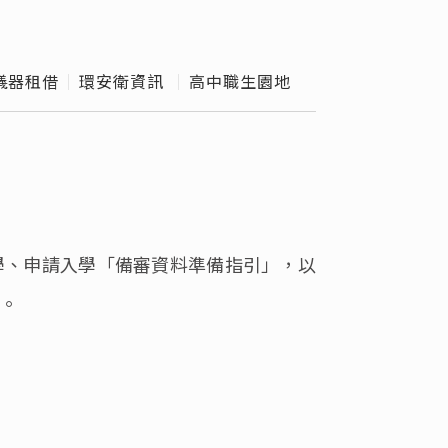
外實習
級導師
儀器租借
環安衛資訊 
高中職生園地
e Hours
化工營
校作業
」
入學、申請入學「備審資料準備指引」，以
料。