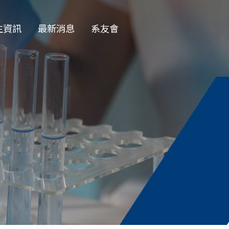
生資訊
最新消息
系友會
EN
學部
一般公告
學會
徵才公告
士班
榮譽榜
士班
演講公告
授收受碩班
活動花絮
資訊
獎學金公告
論文口試
務專題