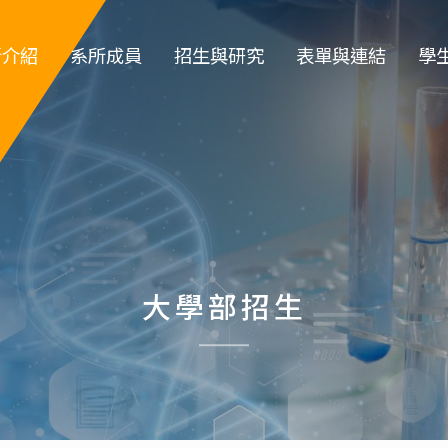
所介紹
系所成員
招生與研究
表單與連結
學
簡介
專任教師
大學部招生
教職員登入
大
系徽
專案教師
研究所招生 
教師類表單
系
所規章
職員 
特色實驗室
學生類表單
碩
政組織
退休教師
儀器租借
博
大學部招生
所沿革
名譽教授
環安衛資訊 
指導教
生
系主任
化工營
榮譽講座教授
高中職生園地
碩士班口試作業流
學位
傑出校友名
程
單
實