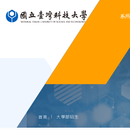
系
系
行
系
歷屆
大學部招生
首頁
歷屆系