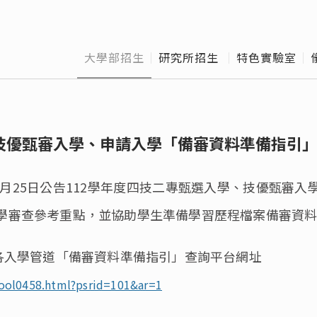
博士班口試作業流
校
程
班
大學部招生
研究所招生 
特色實驗室
Offic
離
、技優甄審入學、申請入學「備審資料準備指引
3月25日公告112學年度四技二專甄選入學、技優甄審
學審查參考重點，並協助學生準備學習歷程檔案備審資
專各入學管道「備審資料準備指引」查詢平台網址
hool0458.html?psrid=101&ar=1