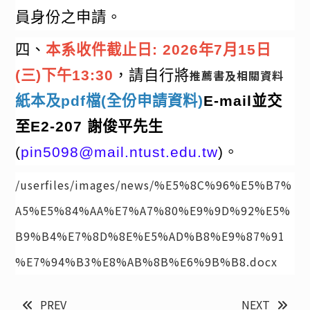
員身份之申請。
四、
本系收件截止日
: 2026
年
7
月
15
日
(
三
)
下午
13:30
，請自行將
推薦書及相關資料
紙本及
pdf
檔
(
全份申請資料
)
E-mail
並交
至
E2-207
謝俊平先生
(
pin5098@mail.ntust.edu.tw
)
。
/userfiles/images/news/%E5%8C%96%E5%B7%
A5%E5%84%AA%E7%A7%80%E9%9D%92%E5%
B9%B4%E7%8D%8E%E5%AD%B8%E9%87%91
%E7%94%B3%E8%AB%8B%E6%9B%B8.docx
PREV
NEXT