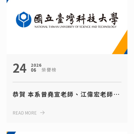
演講公告
活動花絮
獎學金公告
24
2026
榮譽榜
06
恭賀 本系曾堯宣老師、江偉宏老師、
李豪業老師、張家耀老師 榮獲本校
READ MORE
114學年度研究獎！