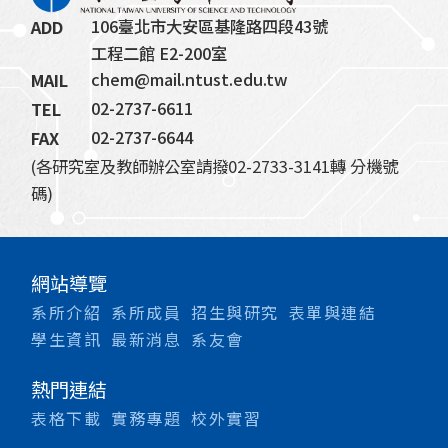
106臺北市大安區基隆路四段43號
ADD
工程二館 E2-200室
chem@mail.ntust.edu.tw
MAIL
02-2737-6611
TEL
02-2737-6644
FAX
(各研究室及教師辦公室請撥02-2733-3141轉 分機號
碼)
網站導覽
系所介紹
系所成員
招生與研究
表單與連結
學生資訊
最新消息
系友會
熱門連結
表格下載
實務專題
校外實習