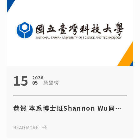
15
2026
榮譽榜
05
恭賀 本系博士班Shannon Wu同
學、學士班鄭紫臨同學 榮獲114學年
READ MORE
度兆聯獎學金