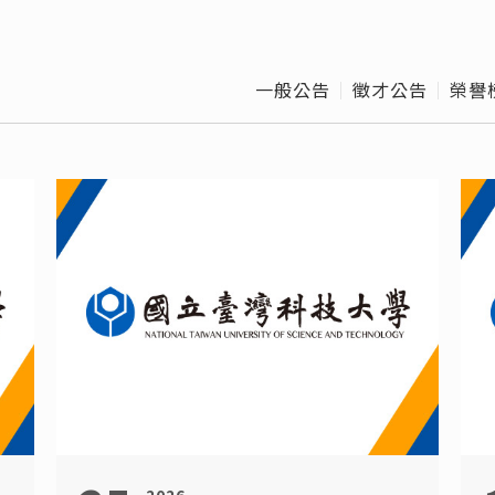
博士班口試作業流
校
程
班
一般公告
徵才公告
榮譽
Offic
離