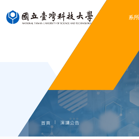
系
系
行
系
歷屆
演講公告
首頁
歷屆系