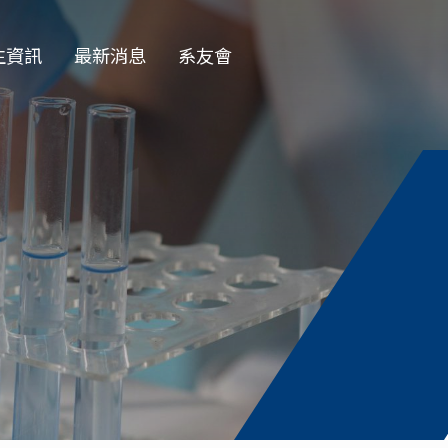
生資訊
最新消息
系友會
EN
學部
一般公告
學會
徵才公告
士班
榮譽榜
士班
演講公告
授收受碩班
活動花絮
資訊
獎學金公告
論文口試
務專題