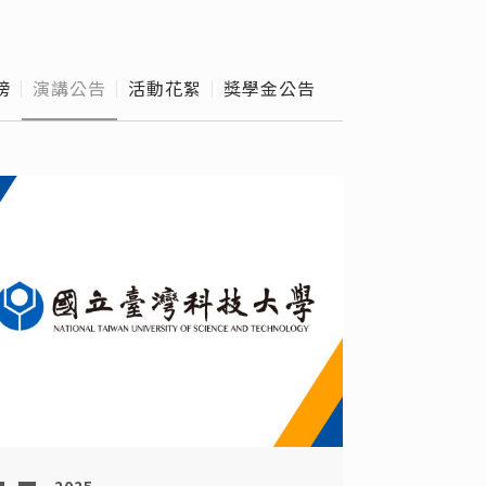
外實習
級導師
榜
演講公告
活動花絮
獎學金公告
e Hours
校作業