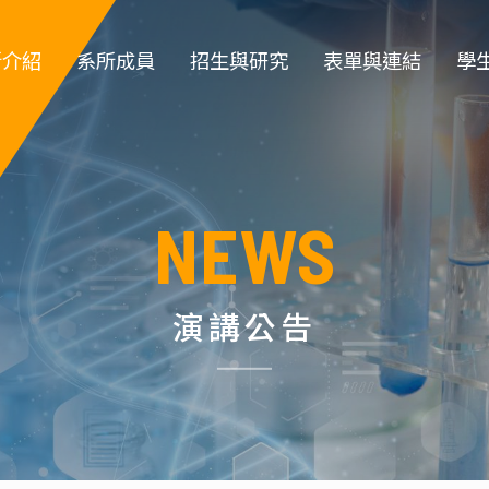
所介紹
系所成員
招生與研究
表單與連結
學
簡介
專任教師
大學部招生
教職員登入
大
系徽
專案教師
研究所招生 
教師類表單
系
NEWS
所規章
職員 
特色實驗室
學生類表單
碩
政組織
退休教師
儀器租借
博
演講公告
所沿革
名譽教授
環安衛資訊 
指導教
生
系主任
化工營
榮譽講座教授
高中職生園地
碩士班口試作業流
學位
傑出校友名
程
單
實