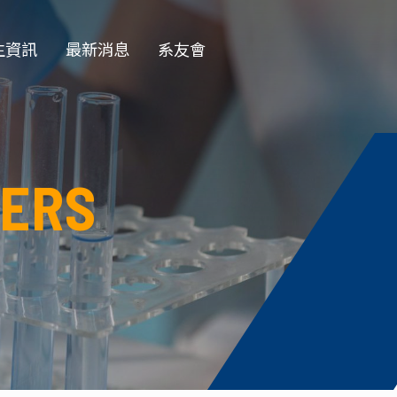
生資訊
最新消息
系友會
EN
學部
一般公告
學會
徵才公告
ERS
士班
榮譽榜
士班
演講公告
授收受碩班
活動花絮
資訊
獎學金公告
論文口試
務專題