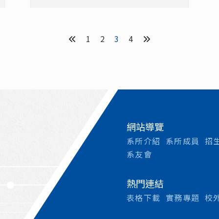
1
2
3
4
網站導覽
系所介紹
系所成員
招
系友會
熱門連結
表格下載
實務專題
校