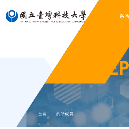
系
DE
系
行
系
歷屆
系所成員
首頁
歷屆系