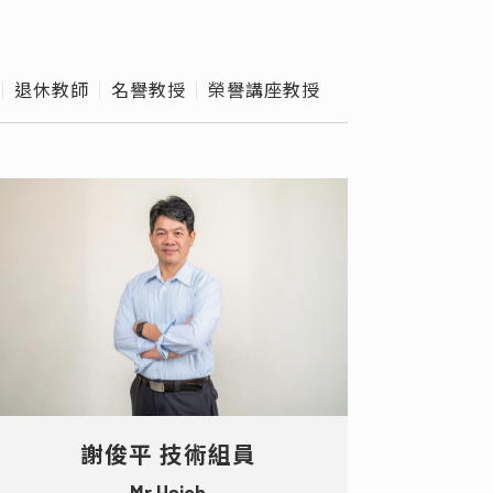
外實習
級導師
退休教師
名譽教授
榮譽講座教授
e Hours
校作業
謝俊平 技術組員
Mr Hsieh