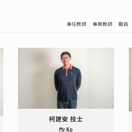
博士班口試作業流
校
程
班
專任教師
專案教師
職員 
Offic
離
柯建安 技士
Mr Ko