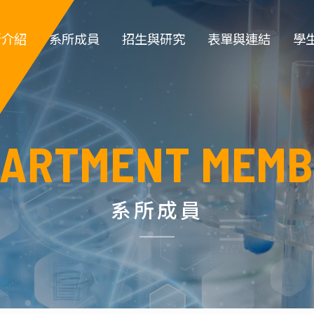
所介紹
系所成員
招生與研究
表單與連結
學
簡介
專任教師
大學部招生
教職員登入
大
系徽
專案教師
研究所招生 
教師類表單
系
PARTMENT MEMB
所規章
職員 
特色實驗室
學生類表單
碩
政組織
退休教師
儀器租借
博
系所成員
所沿革
名譽教授
環安衛資訊 
指導教
生
系主任
化工營
榮譽講座教授
高中職生園地
碩士班口試作業流
學位
傑出校友名
程
單
實