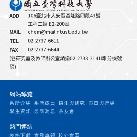
106臺北市大安區基隆路四段43號
ADD
工程二館 E2-200室
chem@mail.ntust.edu.tw
MAIL
02-2737-6611
TEL
02-2737-6644
FAX
(各研究室及教師辦公室請撥02-2733-3141轉 分機號
碼)
網站導覽
系所介紹
系所成員
招生與研究
表單與連結
學生資訊
最新消息
系友會
熱門連結
表格下載
實務專題
校外實習