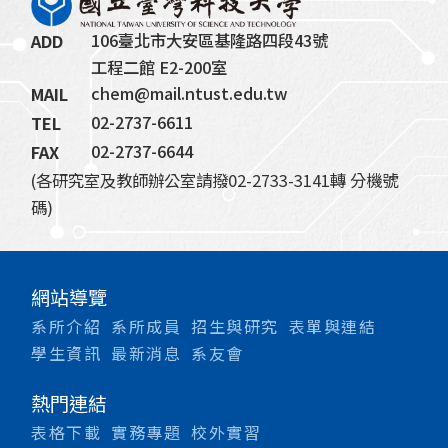
106臺北市大安區基隆路四段43號
ADD
工程二館 E2-200室
chem@mail.ntust.edu.tw
MAIL
02-2737-6611
TEL
02-2737-6644
FAX
(各研究室及教師辦公室請撥02-2733-3141轉 分機號
碼)
網站導覽
系所介紹
系所成員
招生與研究
表單與連結
學生資訊
最新消息
系友會
熱門連結
表格下載
實務專題
校外實習